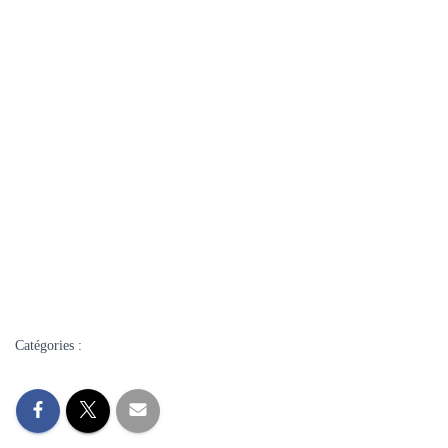
politique_6384751_823448.html
https://www.france24.com/fr/info-en-continu/20250401-l-
assembl%C3%A9e-s-appr%C3%AAte-%C3%A0-
l%C3%A9gif%C3%A9rer-contre-le-narcotrafic-apr%C3%A8s-
des-d%C3%A9bats-mouvement%C3%A9s
https://www.lemonde.fr/idees/article/2024/11/09/drogue-reprimer-
mais-aussi-prevenir_6384791_3232.html
https://information.tv5monde.com/international/lassemblee-
nationale-approuve-largement-un-texte-pour-lutter-contre-le-
narcotrafic
Catégories :
BLOG