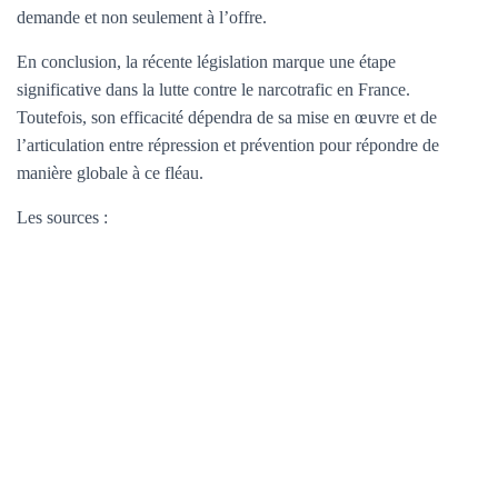
demande et non seulement à l’offre.
En conclusion, la récente législation marque une étape
significative dans la lutte contre le narcotrafic en France.
Toutefois, son efficacité dépendra de sa mise en œuvre et de
l’articulation entre répression et prévention pour répondre de
manière globale à ce fléau.
Les sources :
https://www.assemblee-nationale.fr/dyn/actualites-accueil-
hub/lutte-contre-le-narcotrafic-adoptions-d-une-proposition-de-loi-
et-d-une-proposition-de-loi-organique
https://www.tf1info.fr/politique/la-proposition-de-loi-contre-le-
narcotrafic-tres-largement-adoptee-a-l-assemblee-nationale-
2362748.html
https://www.lemonde.fr/politique/article/2024/11/09/lutte-contre-
le-trafic-de-drogue-retailleau-a-la-recherche-d-un-consensus-